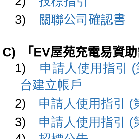
2)
投標指引
3)
關
聯
公
司
確
認
書
C)
「
EV
屋苑充電易資助
1)
申請人使用指引 (
台建立帳戶
2)
申請人使用指引 (
3)
申請人使用指引 (
4)
招標公告