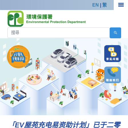
EN
|
繁
「EV屋苑充电易资助计划」已于二零