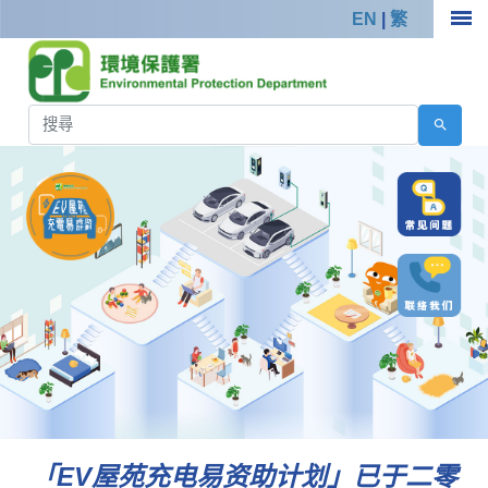
EN
|
繁
「EV屋苑充电易资助计划」已于二零