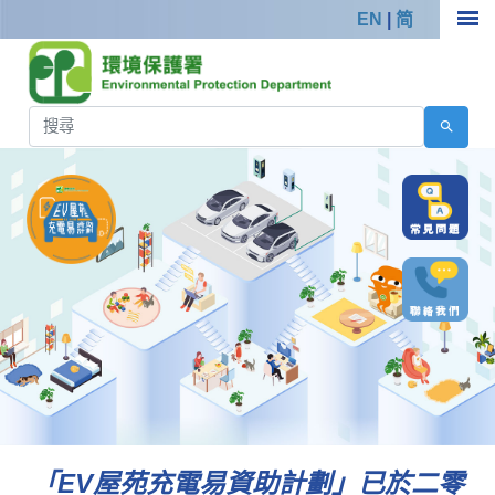
EN
|
简
「EV屋苑充電易資助計劃」已於二零