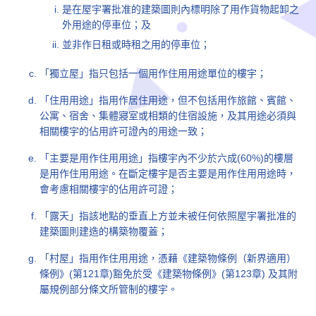
是在屋宇署批准的建築圖則內標明除了用作貨物起卸之
外用途的停車位；及
並非作日租或時租之用的停車位；
「獨立屋」指只包括一個用作住用用途單位的樓宇；
「住用用途」指用作居住用途，但不包括用作旅館、賓館、
公寓、宿舍、集體寢室或相類的住宿設施，及其用途必須與
相關樓宇的佔用許可證內的用途一致；
「主要是用作住用用途」指樓宇內不少於六成(60%)的樓層
是用作住用用途。在斷定樓宇是否主要是用作住用用途時，
會考慮相關樓宇的佔用許可證；
「露天」指該地點的垂直上方並未被任何依照屋宇署批准的
建築圖則建造的構築物覆蓋；
「村屋」指用作住用用途，憑藉《建築物條例（新界適用）
條例》(第121章)豁免於受《建築物條例》(第123章) 及其附
屬規例部分條文所管制的樓宇。