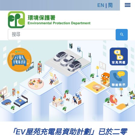
EN
|
简
「EV屋苑充電易資助計劃」已於二零