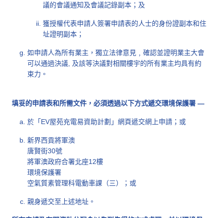
議的會議通知及會議記錄副本；及
獲授權代表申請人簽署申請表的人士的身份證副本和住
址證明副本；
如申請人為所有業主，獨立法律意見﹐確認並證明業主大會
可以通過決議, 及該等決議對相關樓宇的所有業主均具有約
束力。
填妥的申請表和所需文件，必須透過以下方式遞交環境保護署 —
於「EV屋苑充電易資助計劃」網頁遞交網上申請；或
新界西貢將軍澳
唐賢街30號
將軍澳政府合署北座12樓
環境保護署
空氣質素管理科電動車課（三）；或
親身遞交至上述地址。