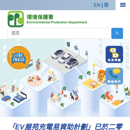
EN
|
简
「EV屋苑充電易資助計劃」已於二零