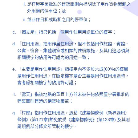
是在屋宇署批准的建築圖則內標明除了用作貨物起卸之
外用途的停車位；及
並非作日租或時租之用的停車位；
「獨立屋」指只包括一個用作住用用途單位的樓宇；
「住用用途」指用作居住用途，但不包括用作旅館、賓館、
公寓、宿舍、集體寢室或相類的住宿設施，及其用途必須與
相關樓宇的佔用許可證內的用途一致；
「主要是用作住用用途」指樓宇內不少於六成(60%)的樓層
是用作住用用途。在斷定樓宇是否主要是用作住用用途時，
會考慮相關樓宇的佔用許可證；
「露天」指該地點的垂直上方並未被任何依照屋宇署批准的
建築圖則建造的構築物覆蓋；
「村屋」指用作住用用途，憑藉《建築物條例（新界適用）
條例》(第121章)豁免於受《建築物條例》(第123章) 及其附
屬規例部分條文所管制的樓宇。