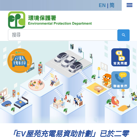
EN
|
简
「EV屋苑充電易資助計劃」已於二零